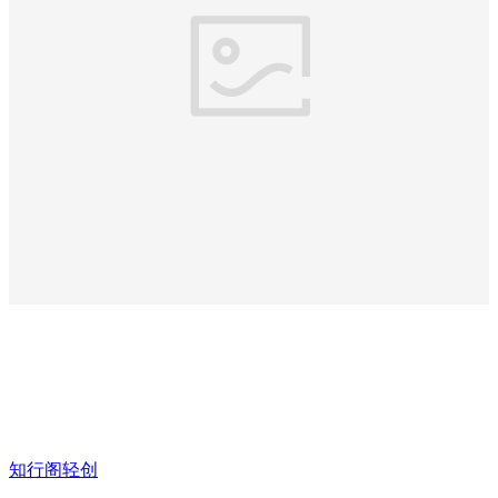
知行阁轻创